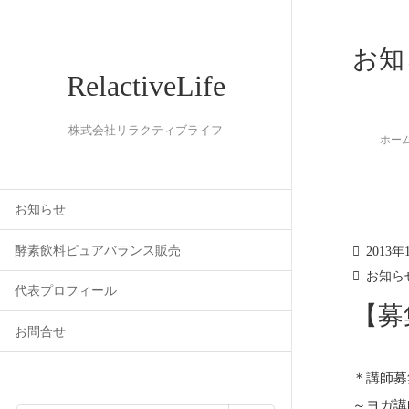
お知
RelactiveLife
株式会社リラクティブライフ
ホー
お知らせ
酵素飲料ピュアバランス販売
2013年
お知ら
代表プロフィール
【募
お問合せ
＊講師募
～ヨガ講