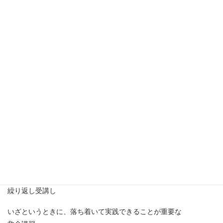
Beauto飯能スタジオでは
スタッフの研修の一環として
全員で、救命講習の受講に努めています。
繰り返し受講し
いざというときに、落ち着いて実践できることが重要な