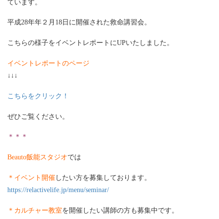
ています。
平成28年年２月18日に開催された救命講習会。
こちらの様子をイベントレポートにUPいたしました。
イベントレポート
のページ
↓↓↓
こちらをクリック！
ぜひご覧ください。
＊＊＊
Beauto飯能スタジオ
では
＊イベント開催
したい方
を募集しております。
https://relactivelife.jp/menu/seminar/
＊カルチャー教室
を開催したい講師の方
も募集中です。